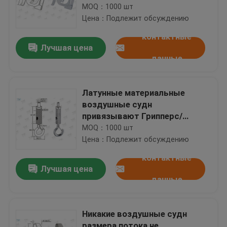
Адвокатуры т для
MOQ：1000 шт
приостанавливать знаки
Цена：Подлежит обсуждению
контактные
Лучшая цена
данные
Латунные материальные
воздушные судн
привязывают Грипперс/
собственную личность
MOQ：1000 шт
сжимая крюк с покрытым
Цена：Подлежит обсуждению
никелем
контактные
Лучшая цена
данные
Никакие воздушные судн
размера потока не