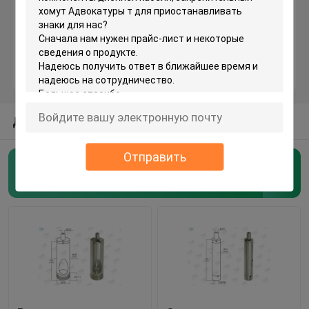
Латунный Гриппер кабеля
Собственная личность сжимая Grippers кабеля
ДРУГИЕ КАТЕГОРИИ ОТ НАС
Гриппер кабеля закрепляя петлей
Отправить
Система смертной казни через повешение кабеля
Грипперс кабеля воздушных судн
(62)
Системы смертной казни через повешение искусст
Светлый вися набор
Набор подвеса панели СИД