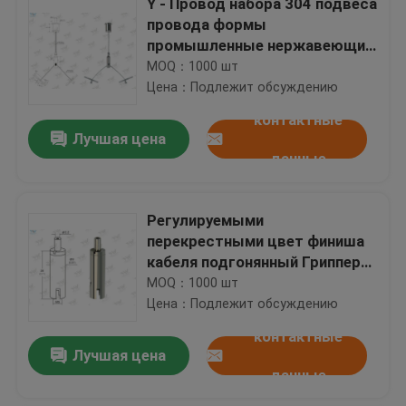
Y - Провод набора 304 подвеса
провода формы
промышленные нержавеющий
с концом рычагов
MOQ：1000 шт
Цена：Подлежит обсуждению
контактные
Лучшая цена
данные
Регулируемыми
перекрестными цвет финиша
кабеля подгонянный Грипперс
для установки искусства
MOQ：1000 шт
Цена：Подлежит обсуждению
контактные
Лучшая цена
данные