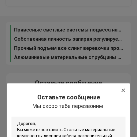
Доступный диаметр отверстия кабеля системы Φ2.0 мм смертной казни через повешение потолка цвета никеля
Системы индикации потолка/приостанавливали основание приложения потолка никеля осветительной установки кабеля
О нас
Длина провода прочного набора подвеса панели СИД регулируемая для вися системы
Привесные светлые системы подвеса набора подвеса/освещения устанавливая аксессуары
Путешествие фабрики
Собственная личность запирая регулируемую длину таможни подвесных полка для кабелей/систем индикации смертной казни через повешение провода
Прочный подъем все слинг веревочки провода/поднимаясь слинги кабеля для системы подвеса
Проверка качества
Алюминиевые материальные струбцины стороны компонентов дисплея кабеля для конференц-залов
Свяжитесь мы
Оставьте сообщение
Мы скоро тебе перезвоним!
Спросите цитату
Оставьте сообщение
Мы скоро тебе перезвоним!
Грипперс кабеля воздушных судн
Грипперс регулируемого кабеля