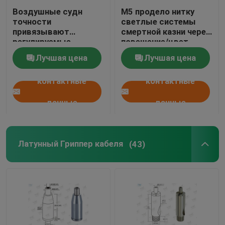
Воздушные судн
М5 продело нитку
точности
светлые системы
привязывают
смертной казни через
регулируемые
повешение/цвет
штуцеры/систему
никеля светильника
Лучшая цена
Лучшая цена
смертной казни через
подвеса
повешение кабельной
контактные
контактные
проводки
данные
данные
Латунный Гриппер кабеля
(43)