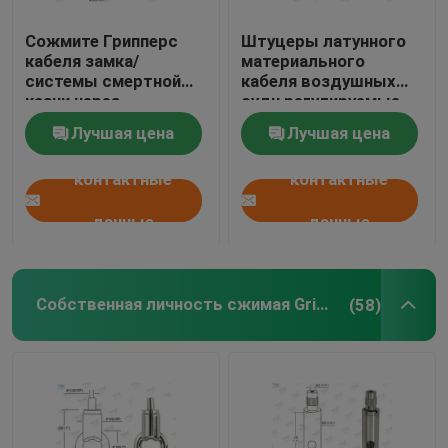
Сожмите Грипперс
Штуцеры латунного
кабеля замка/
материального
системы смертной
кабеля воздушных
казни через
судн регулируемые,
повешение света для
подвесные полка для
Лучшая цена
Лучшая цена
приостанавливать
кабелей потолка
знаки
контактные
контактные
данные
данные
Собственная личность сжимая Grippers кабеля
(58)