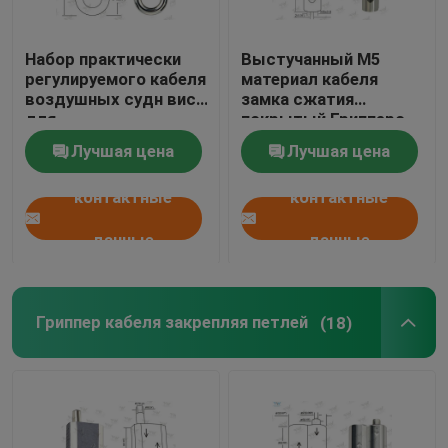
Набор практически
Выстучанный М5
регулируемого кабеля
материал кабеля
воздушных судн вися
замка сжатия
для
покрытый Грипперс
архитектурноакустического
латунный с крышкой
Лучшая цена
Лучшая цена
освещения
безопасностью
контактные
контактные
данные
данные
Гриппер кабеля закрепляя петлей
(18)