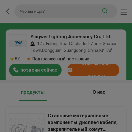
Yingwei Lighting Accessory Co.,Ltd.
12# Fulong Road,Qisha Ind. Zone, Shatian
Town,Dongguan, Guangdong, China,КИТАЙ
5.0
Подтверженный поставщик
контактные
позвони сейчас
данные
продукты
О нас
Стальные материальные
компоненты дисплея кабеля,
закрепительный хомут