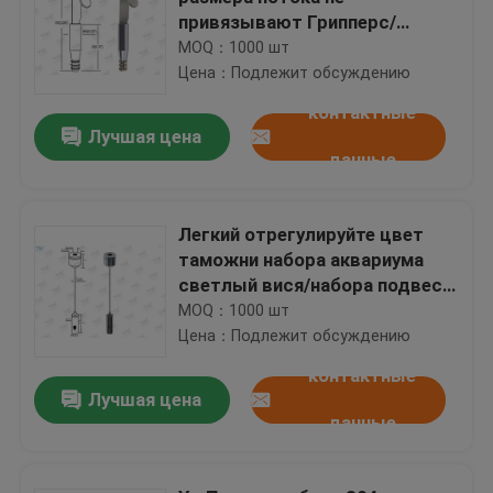
привязывают Грипперс/
Грипперс кабеля с крюком
MOQ：1000 шт
легким устанавливают
Цена：Подлежит обсуждению
контактные
Лучшая цена
данные
Легкий отрегулируйте цвет
таможни набора аквариума
светлый вися/набора подвеса
стального провода
MOQ：1000 шт
Цена：Подлежит обсуждению
контактные
Лучшая цена
данные