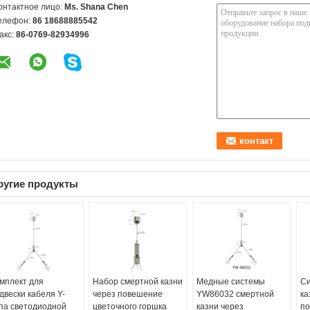
онтактное лицо:
Ms. Shana Chen
елефон:
86 18688885542
акс:
86-0769-82934996
ругие продукты
мплект для
Набор смертной казни
Медные системы
Си
двески кабеля Y-
через повешение
YW86032 смертной
ка
па светодиодной
цветочного горшка
казни через
по