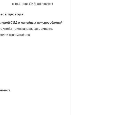
света, знак СИД, афишу етк
веса провода
анелей СИД и линейных приспособлений
о чтобы приостанавливать синьяге,
сплеи окна магазина.
анкинга