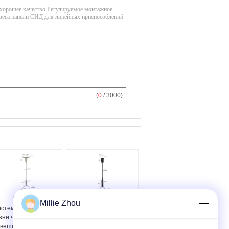
(
0
/ 3000)
Millie Zhou
стемы смертной
Латунь набора
зни через
смертной казни через
вешение кабеля
повешение кабеля