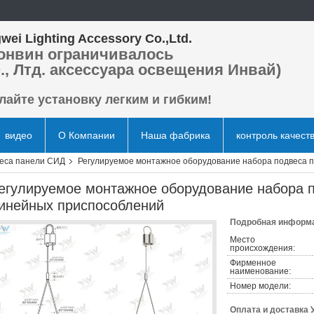
wei Lighting Accessory Co.,Ltd.
онвин ограничивалось
., Лтд. аксессуара освещения Инвай)
лайте установку легким и гибким!
видео
О Компании
Наша фабрика
контроль качест
еса панели СИД
Регулируемое монтажное оборудование набора подвеса 
егулируемое монтажное оборудование набора 
инейных приспособлений
Подробная информа
Место
происхождения:
Фирменное
наименование:
Номер модели:
Оплата и доставка 