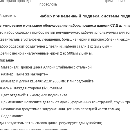
Материал провода:
Применение:
проволока
набор приведенный подвеса
системы под
Выделить:
,
егулируемое монтажное оборудование набора подвеса панели СИД для п
то набор содержит прибор петли регулируемого кабеля используемый для тог
светительные установки, украшения, большие черни и приспособления как ди
абор содержит создателей 1 петли кс, кабеля стали 1 кс 2м 2.0мм +
абели с весной - нагруженные крюки 2 кс 500мм 2.0мм ы.
писание
.
Материал: Провод цинка Аллой+Стайньлесс стальной
.
Размер: Такие же как чертеж
.
Диаметр и длина кабеля: Ø2.0*2000мм; Или подгоняйте
абель ы: Каждая сторона Ø2.0*500мм
.
Цвет отделкой: Никель; Или подгоняйте
.
Применение:
Повисните детали от лучей, ферменных конструкций, труб и тр
.
Безопасная допустимая загрузка: 30КГ (ссылка передней части только)
.
Содержание:
дин создатель петли сплава цинка, регулирует длину кабеля;