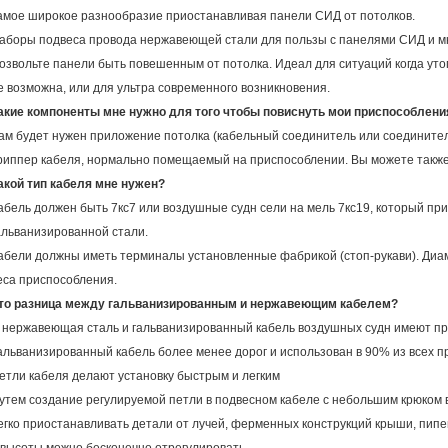
амое широкое разнообразие приостанавливая панели СИД от потолков.
аборы подвеса провода нержавеющей стали для пользы с панелями СИД и мно
озвольте панели быть повешенным от потолка. Идеал для ситуаций когда ут
е возможна, или для ультра современного возникновения.
акие компоненты мне нужно для того чтобы повиснуть мои приспособлени
ам будет нужен приложение потолка (кабельный соединитель или соединитель
риппер кабеля, нормально помещаемый на приспособлении. Вы можете также 
акой тип кабеля мне нужен?
абель должен быть 7кс7 или воздушные судн сели на мель 7кс19, который п
альванизированной стали.
абели должны иметь терминалы установленные фабрикой (стоп-рукави). Диа
еса приспособления.
то разница между гальванизированным и нержавеющим кабелем?
 нержавеющая сталь и гальванизированный кабель воздушных судн имеют пр
альванизированный кабель более менее дорог и использован в 90% из всех 
етли кабеля делают установку быстрым и легким
утем создание регулируемой петли в подвесном кабеле с небольшим крюком 
егко приостанавливать детали от лучей, ферменных конструкций крыши, пипев