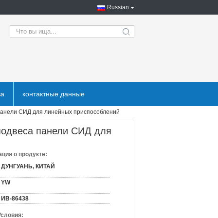
Russian
search
ва
контактные данные
панели СИД для линейных приспособлений
подвеса панели СИД для
ция о продукте:
ДУНГУАНЬ, КИТАЙ
YW
ИВ-86438
Условия: