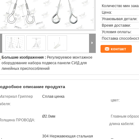
Количество мин зака
Цена:
Упаковывая детали:
Время доставки:
Условия оплаты:
Поставка способност
контакт
Большие изображения :
Регулируемое монтажное
оборудование набора подвеса панели СИД для
линейных приспособлений
одробное описание продукта
Материал Гриппер
Сплав цинка
цвет:
абеля:
Ø2.0мм
Главным образ
Толщина ПРОВОДА:
длина кабеля:
304 Нержавеющая стальная