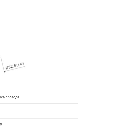
еса провода
у