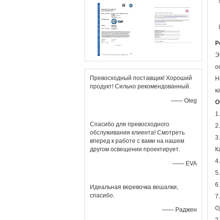
Р
Э
о
Превосходный поставщик! Хороший
Н
продукт! Сильно рекомендованный.
к
—— Oleg
О
1
Спасибо для превосходного
2
обслуживания клиента! Смотреть
3
вперед к работе с вами на нашем
другом освещении проектирует.
К
4
—— EVA
5
6
Идеальная веревочка вешалки,
спасибо.
7
О
—— Раджен