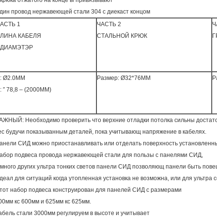
 крюка отжатого на конце ы привязывают
дин провод нержавеющей стали 304 с диекаст концом
АСТЬ 1
ЧАСТЬ 2
Ч
ЛИНА КАБЕЛЯ
СТАЛЬНОЙ КРЮК
Г
&ДИАМЭТЭР
: Ø2.0ММ
Размер: Ø32*76ММ
Р
: ″ 78,8 – (2000ММ)
АЖНЫЙ: Необходимо проверить что верхние отладки потолка сильны достато
ес будучи показыванным деталей, пока учитывающ напряжение в кабелях.
анели СИД можно приостанавливать или отделать поверхность установленн
абор подвеса провода нержавеющей стали для пользы с панелями СИД,
 много других ультра тонких светов панели СИД позволяющ панели быть пов
деал для ситуаций когда утопленная установка не возможна, или для ультра 
тот набор подвеса конструирован для панелей СИД с размерами
00мм кс 600мм и 625мм кс 625мм.
абель стали 3000мм регулируем в высоте и учитывает