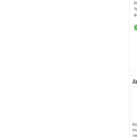
К
Т
Ф
Д
Ко
по
ти