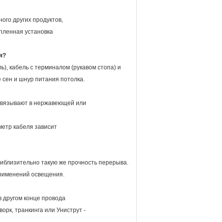
го других продуктов,
опленная установка
я?
), кабель с терминалом (рукавом стопа) и
сен и шнур питания потолка.
ривязывают в нержавеющей или
метр кабеля зависит
иблизительно такую же прочность перерыва.
применений освещения.
в другом конце провода
орк, транкинга или Униструт -