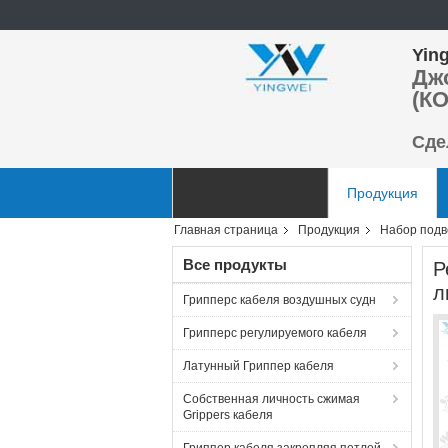
Ying
Дж
(КО
Сде
Главная страница
Продукция
Главная страница
Продукция
Набор подв
Отправить запрос
Все продукты
Р
л
Грипперс кабеля воздушных судн
Грипперс регулируемого кабеля
Латунный Гриппер кабеля
Собственная личность сжимая
Grippers кабеля