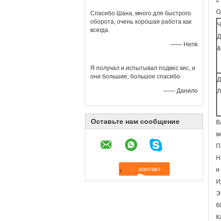
2
О
Спасибо Шана, много для быстрого
оборота, очень хорошая работа как
Ч
всегда.
Д
—— Henk
Я получал и испытывал подвес кис, и
они большие, большое спасибо.
Д
—— Данило
Л
Оставьте нам сообщение
В
в
П
Н
и
И
Э
6
К