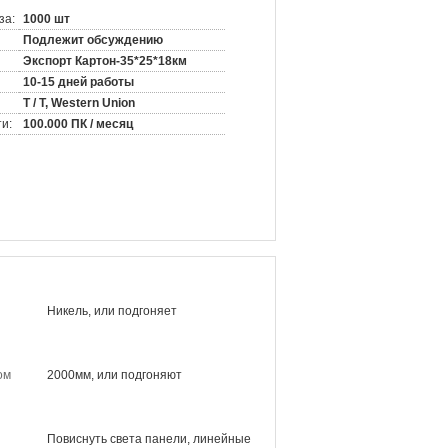
за:
1000 шт
Подлежит обсуждению
Экспорт Картон-35*25*18км
10-15 дней работы
T / T, Western Union
и:
100.000 ПК / месяц
Никель, или подгоняет
ом
2000мм, или подгоняют
Повиснуть света панели, линейные