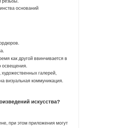
 резьбы.
шинства оснований
бордюров.
а.
ремя как другой ввинчивается в
о освещения.
, художественных галерей,
жна визуальная коммуникация.
роизведений искусства?
тене, при этом приложения могут