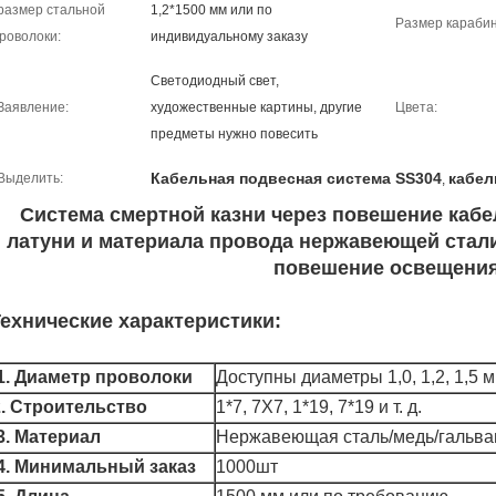
размер стальной
1,2*1500 мм или по
Размер карабин
роволоки:
индивидуальному заказу
Светодиодный свет,
Заявление:
художественные картины, другие
Цвета:
предметы нужно повесить
Кабельная подвесная система SS304
кабел
Выделить:
,
Система смертной казни через повешение кабе
латуни и материала провода нержавеющей стали
повешение освещени
ехнические характеристики:
1. Диаметр проволоки
Доступны диаметры 1,0, 1,2, 1,5 
2. Строительство
1*7, 7X7, 1*19, 7*19 и т. д.
3. Материал
Нержавеющая сталь/медь/гальва
4. Минимальный заказ
1000шт