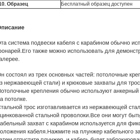
10. Образец
Бесплатный образец доступен
Описание
та система подвески кабеля с карабином обычно ис
онарей.Его также можно использовать для демонстр
алерее.
н состоял из трех основных частей: потолочные кре
з нержавеющей стали) и крюковые захваты для трос
отолочные крепления обычно используют анкерный 
а потолке.
тальной трос изготавливается из нержавеющей стал
цинкованной стальной проволоки.Все они могут быть
абельный захват с карабином используется для фик
оложения кабеля.Нажмите на плунжер кабельного зах
атем отпустите плунжер, и кабель будет заблокиров