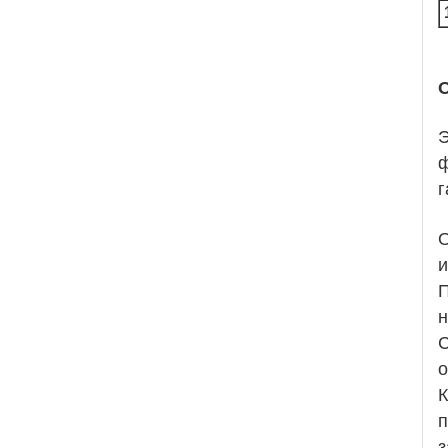
Э
ф
г
О
и
П
н
С
о
К
п
з