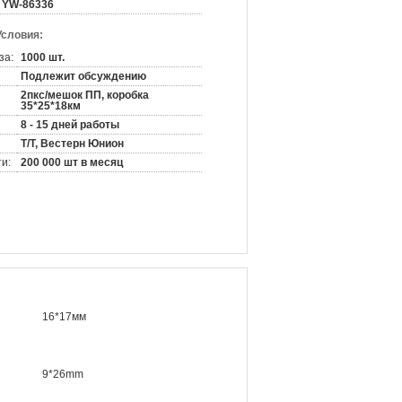
YW-86336
Условия:
за:
1000 шт.
Подлежит обсуждению
2пкс/мешок ПП, коробка
35*25*18км
8 - 15 дней работы
Т/Т, Вестерн Юнион
и:
200 000 шт в месяц
16*17мм
9*26mm