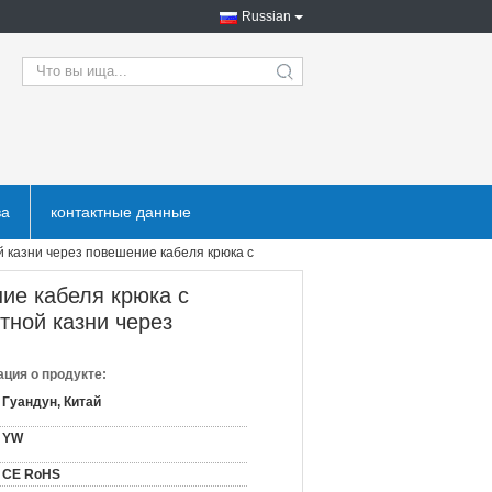
Russian
search
ва
контактные данные
 казни через повешение кабеля крюка с
ие кабеля крюка с
ной казни через
ция о продукте:
Гуандун, Китай
YW
CE RoHS