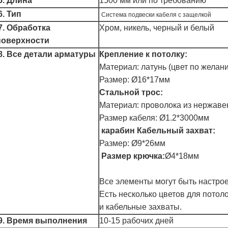
5. Длина
1500 мм или по требованию
6. Тип
Система подвески кабеля с защелкой
7. Обработка
Хром, никель, черный и белый
поверхности
8. Все детали арматуры
Крепление к потолку:
Материал: латунь (цвет по желан
Размер: Ø16*17мм
Стальной трос:
Материал: проволока из нержаве
Размер кабеля: Ø1.2*3000мм
карабин
Кабельный захват:
Размер: Ø9*26мм
Размер крючка:
Ø4*18мм
Все элементы могут быть настрое
Есть несколько цветов для потол
и кабельные захваты.
9. Время выполнения
10-15 рабочих дней