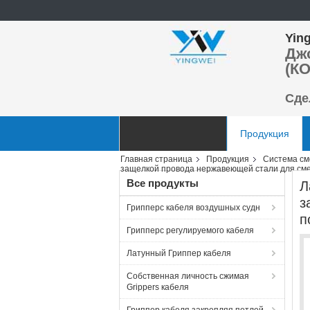
Ying
Дж
(КО
Сде
Главная страница
Продукция
Главная страница
Продукция
Система см
Отправить запрос
защелкой провода нержавеющей стали для см
Все продукты
Л
з
Грипперс кабеля воздушных судн
п
Грипперс регулируемого кабеля
Латунный Гриппер кабеля
Собственная личность сжимая
Grippers кабеля