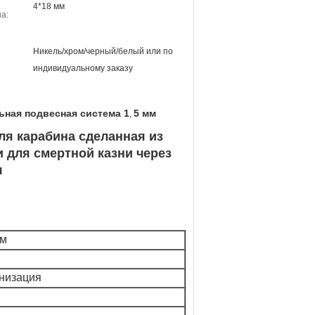
4*18 мм
а:
Никель/хром/черный/белый или по
индивидуальному заказу
ьная подвесная система 1
5 мм
,
ля карабина сделанная из
 для смертной казни через
я
мм
низация