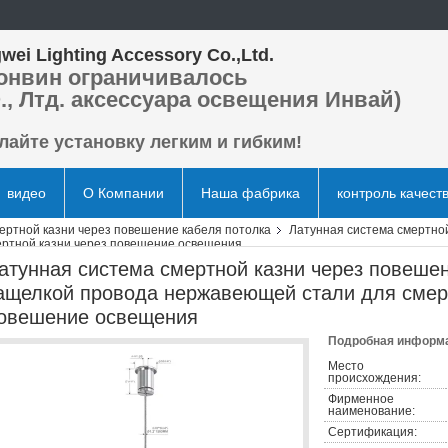
wei Lighting Accessory Co.,Ltd.
онвин ограничивалось
., Лтд. аксессуара освещения Инвай)
лайте установку легким и гибким!
видео
О Компании
Наша фабрика
контроль качест
ертной казни через повешение кабеля потолка
Латунная система смертной
ертной казни через повешение освещения
атунная система смертной казни через повешен
ащелкой провода нержавеющей стали для смерт
овешение освещения
Подробная информа
Место
происхождения:
Фирменное
наименование:
Сертификация: