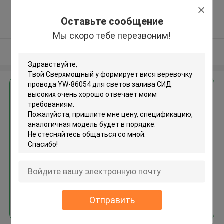
Guangdong, China ,КИТАЙ
5.0
Оставьте сообщение
Подтверженный
Мы скоро тебе перезвоним!
поставщик
Осмотрите больше
Получить лучшую цену для
Сверхмощный y формирует
вися веревочку провода YW-
86054 для светов залива СИД
высоких
Продолжать
Отправить