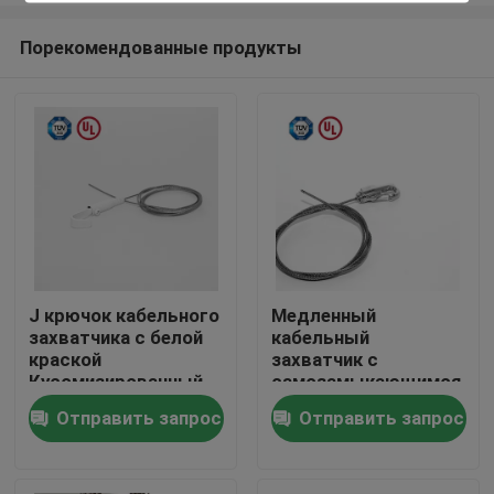
Порекомендованные продукты
J крючок кабельного
Медленный
захватчика с белой
кабельный
Дом
краской
захватчик с
Кусомизированный
самозамыкающимся
подставный
пружинным крючком
Отправить запрос
Отправить запрос
Продукты
аксессуар с
предохранительной
капкой
Ролики