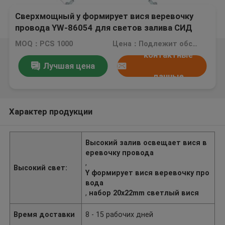
Сверхмощный y формирует вися веревочку
провода YW-86054 для светов залива СИД
высоких
MOQ：PCS 1000
Цена：Подлежит обсуждению
контактные
Лучшая цена
данные
Характер продукции
Высокий залив освещает вися в
еревочку провода
,
Высокий свет:
Y формирует вися веревочку про
вода
,
набор 20x22mm светлый вися
Время доставки
8 - 15 рабочих дней