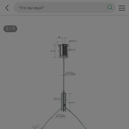
2
/
5