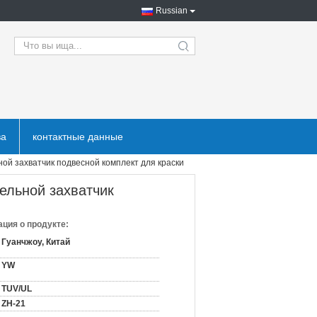
Russian
search
ва
контактные данные
й захватчик подвесной комплект для краски
ельной захватчик
ция о продукте:
Гуанчжоу, Китай
YW
TUV/UL
ZH-21