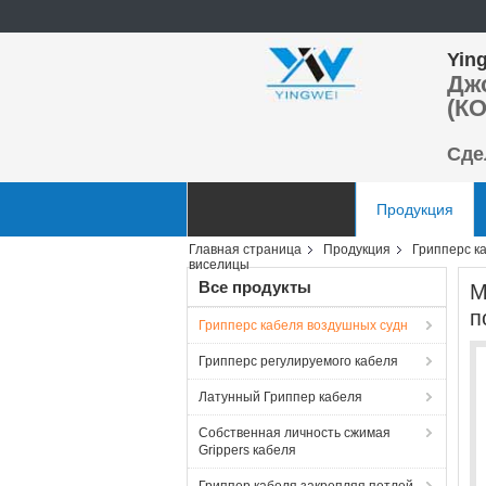
Ying
Дж
(КО
Сде
Главная страница
Продукция
Главная страница
Продукция
Грипперс к
Отправить запрос
виселицы
Все продукты
М
п
Грипперс кабеля воздушных судн
Грипперс регулируемого кабеля
Латунный Гриппер кабеля
Собственная личность сжимая
Grippers кабеля