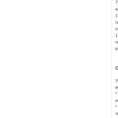
7
к
1
г
п
1
г
в
О
У
к
*
и
*
т