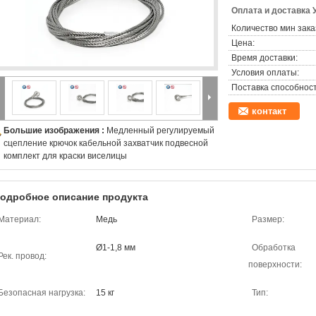
Оплата и доставка 
Количество мин зака
Цена:
Время доставки:
Условия оплаты:
Поставка способност
контакт
Большие изображения :
Медленный регулируемый
сцепление крючок кабельной захватчик подвесной
комплект для краски виселицы
одробное описание продукта
Материал:
Медь
Размер:
Ø1-1,8 мм
Обработка
Рек. провод:
поверхности:
Безопасная нагрузка:
15 кг
Тип: