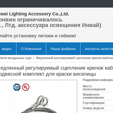
wei Lighting Accessory Co.,Ltd.
онвин ограничивалось
., Лтд. аксессуара освещения Инвай)
лайте установку легким и гибким!
видео
О Компании
Наша фабрика
контроль качест
абеля воздушных судн
Медленный регулируемый сцепление крючок кабельно
едленный регулируемый сцепление крючок каб
одвесной комплект для краски виселицы
Подробная информа
Место
происхождения:
Фирменное
наименование:
Сертификация:
Номер модели: