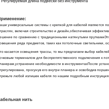
Регулируемая длина подвески без инструмента
Применение
:
аши универсальные системы с крепкой для кабелей являются п
траслях, включая строительство и дизайн,обеспечивая эффектив
ешение по сравнению с традиционными натянутыми пруткамиЭт
овешения ряда предметов, таких как потолочные светильники, о
то касается освещения трассы, то мы предлагаем выбор кабелей
очковым терминалом для беспрепятственного подключения к по
ланерам,устранение необходимости в инструментахПосле устано
трегулирована, просунув его внутри планера и освободив порш
трежьте любой излишек кабеля по нашим подробным инструкци
Кабельная нить