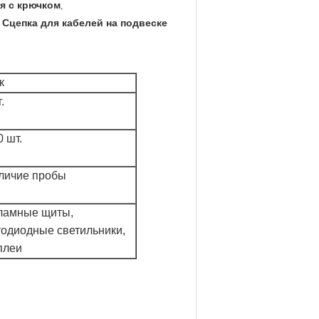
я с крючком
,
Сцепка для кабелей на подвеске
,
к
.
 шт.
личие пробы
ламные щиты,
тодиодные светильники,
плеи