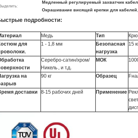
Медленный регулируемый захватчик кабел
Выделить:
Окрашивание висящей крепки для кабелей
Быстрые подробности:
Материал
Медь
Тип
Крю
Костюм для
1 - 1,8 мм
Безопасная
15 кг
проволоки.
нагрузка
Обработка
Серебро-сатин/хром/
МОК
1000
поверхности
Никель
, и т.д.
Нагрузка на
90 кг
Образец
F
на
разрыв
Время доставки
8-15 рабочих дней
Применение
Рек
све
дис