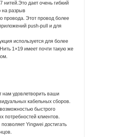
7 нитей.Это дает очень гибкий
 на разрыв
го провода. Этот провод более
приложений push-pull и для
укция используется для более
.Нить 1×19 имеет почти такую же
ром.
т нам удовлетворить ваши
ивидуальных кабельных сборов.
 возможностью быстрого
ых потребностей клиентов.
 позволяет Yingwei достигать
нцов.