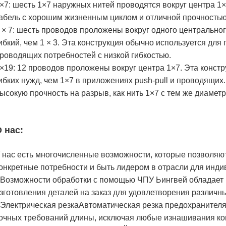
×7: шесть 1×7 наружных нитей проводятся вокруг центра 1×
абель с хорошим жизненным циклом и отличной прочностью
 × 7: шесть проводов проложены вокруг одного центрально
ибкий, чем 1 × 3. Эта конструкция обычно используется для 
роводящих потребностей с низкой гибкостью.
×19: 12 проводов проложены вокруг центра 1×7. Эта констр
ибких нужд, чем 1×7 в приложениях push-pull и проводящих
ысокую прочность на разрыв, как нить 1×7 с тем же диамет
 нас:
 нас есть многочисленные возможности, которые позволяю
онкретные потребности и быть лидером в отрасли для инд
 Возможности обработки с помощью ЧПУ Ьингвей обладает
зготовления деталей на заказ для удовлетворения различн
 Электрическая резкаАвтоматическая резка предохранителя
очных требований длины, исключая любые изнашивания ко