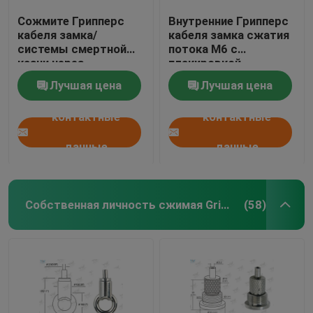
Сожмите Грипперс
Внутренние Грипперс
кабеля замка/
кабеля замка сжатия
системы смертной
потока М6 с
казни через
плакировкой
повешение света для
хромовой краски
Лучшая цена
Лучшая цена
приостанавливать
никеля
знаки
контактные
контактные
данные
данные
Собственная личность сжимая Grippers кабеля
(58)