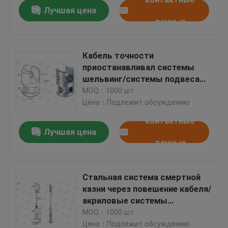
Лучшая цена
данные
Кабель точности
приостанавливал системы
шельвинг/системы подвеса
кабеля воздушных судн
MOQ：1000 шт
Цена：Подлежит обсуждению
контактные
Лучшая цена
данные
Дом
Стальная система смертной
казни через повешение кабеля/
Продукты
акриловые системы
индикации для изображений
MOQ：1000 шт
вида
Ролики
Цена：Подлежит обсуждению