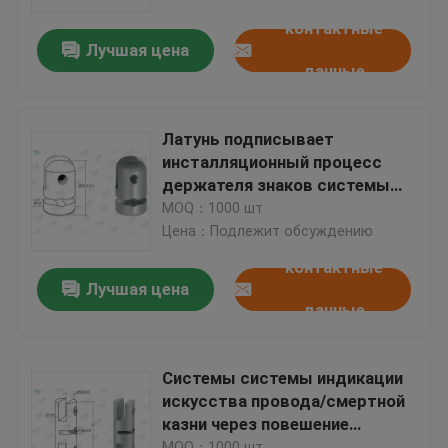
контактные
Лучшая цена
О нас
данные
Путешествие фабрики
Латунь подписывает
инсталляционный процесс
Проверка качества
держателя знаков системы
смертной казни через
MOQ：1000 шт
повешение кабеля струбцины
Цена：Подлежит обсуждению
Свяжитесь мы
легкий
контактные
Лучшая цена
данные
Спросите цитату
Грипперс кабеля воздушных судн
Системы системы индикации
искусства провода/смертной
казни через повешение
Грипперс регулируемого кабеля
художественного
MOQ：1000 шт