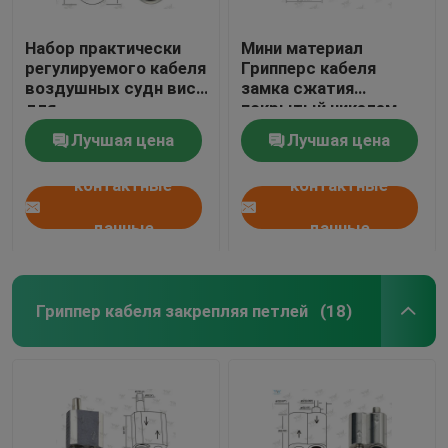
Набор практически
Мини материал
регулируемого кабеля
Грипперс кабеля
воздушных судн вися
замка сжатия
для
покрытый никелем
архитектурноакустического
латунный с
Лучшая цена
Лучшая цена
освещения
основанием
контактные
контактные
данные
данные
Гриппер кабеля закрепляя петлей
(18)