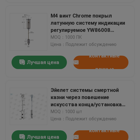
M4 винт Chrome покрыл
латунную систему индикации
регулируемое YW86008
кабельной проводки
MOQ：1000 ПК
Цена：Подлежит обсуждению
контактные
Лучшая цена
данные
Эйелет системы смертной
казни через повешение
искусства конца/установка
системы индикации кабельной
MOQ：1000 шт
проводки легкая
Цена：Подлежит обсуждению
контактные
Лучшая цена