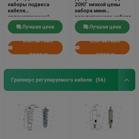
наборы подвеса
20КГ низкой цены
кабеля
набора мини
автоматической
регулируемого кабеля
подачи/системы
воздушных судн вися
Лучшая цена
Лучшая цена
смертной казни через
безопасная
повешение стального
контактные
контактные
провода
данные
данные
Грипперс регулируемого кабеля
(56)