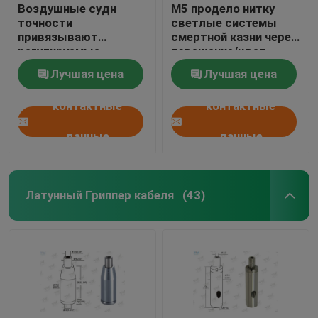
Воздушные судн
М5 продело нитку
точности
светлые системы
привязывают
смертной казни через
регулируемые
повешение/цвет
штуцеры/систему
никеля светильника
Лучшая цена
Лучшая цена
смертной казни через
подвеса
повешение кабельной
контактные
контактные
проводки
данные
данные
Латунный Гриппер кабеля
(43)