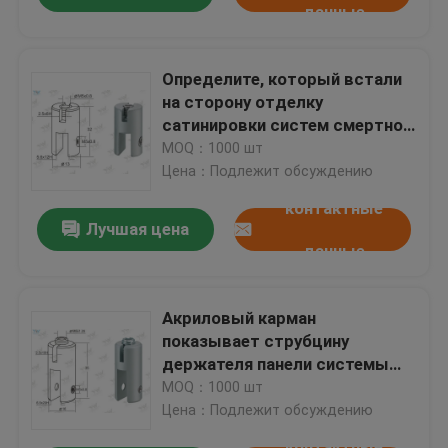
данные
Определите, который встали
на сторону отделку
сатинировки систем смертной
казни через повешение знака
MOQ：1000 шт
кабеля для крытых
Цена：Подлежит обсуждению
применений
контактные
Лучшая цена
данные
Акриловый карман
показывает струбцину
держателя панели системы
смертной казни через
MOQ：1000 шт
повешение кабеля
Цена：Подлежит обсуждению
вертикальную бортовую
контактные