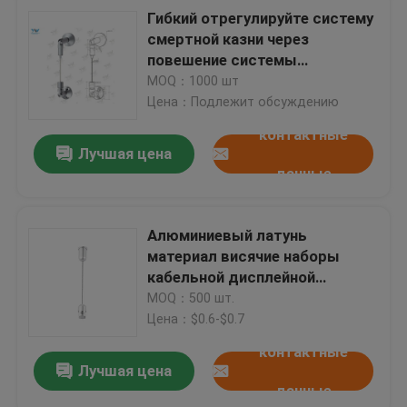
Гибкий отрегулируйте систему
смертной казни через
повешение системы
индикации кабельной
MOQ：1000 шт
проводки/изображения
Цена：Подлежит обсуждению
галереи
контактные
Лучшая цена
данные
Алюминиевый латунь
материал висячие наборы
кабельной дисплейной
системы для холстов
MOQ：500 шт.
Цена：$0.6-$0.7
контактные
Лучшая цена
данные