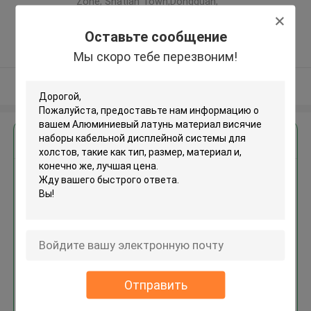
Zone, Shatian Town,Dongguan,
Guangdong, China ,КИТАЙ
Оставьте сообщение
5.0
Подтверженный
Мы скоро тебе перезвоним!
поставщик
Осмотрите больше
Получить лучшую цену для
Алюминиевый латунь
материал висячие наборы
кабельной дисплейной
системы для холстов
Отправить
Продолжать