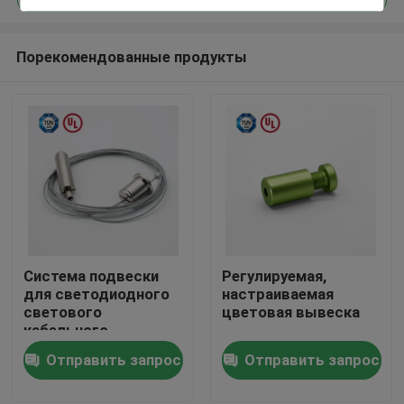
Порекомендованные продукты
Система подвески
Регулируемая,
Дом
для светодиодного
настраиваемая
светового
цветовая вывеска
кабельного
Продукты
захватчика с
Отправить запрос
Отправить запрос
мужским винтом
Ролики