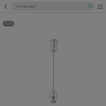
1
/
3