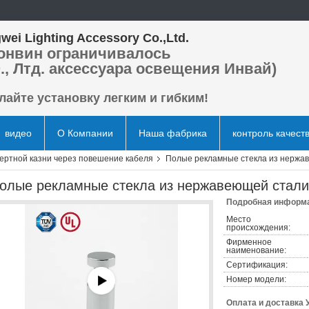
wei Lighting Accessory Co.,Ltd.
онвин ограничивалось
., Лтд. аксессуара освещения Инвай)
лайте установку легким и гибким!
видео
О Компании
Наша фабрика
контроль качест
ертной казни через повешение кабеля
Полые рекламные стекла из нержа
олые рекламные стекла из нержавеющей стали
Подробная информа
Место
происхождения:
Фирменное
наименование:
Сертификация:
Номер модели:
Оплата и доставка 