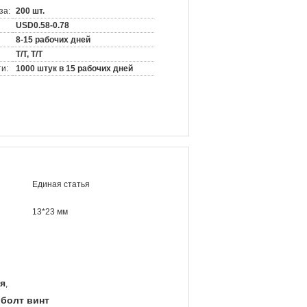
за:
200 шт.
USD0.58-0.78
8-15 рабочих дней
T/T, T/T
и:
1000 штук в 15 рабочих дней
Единая статья
13*23 мм
я
,
болт винт