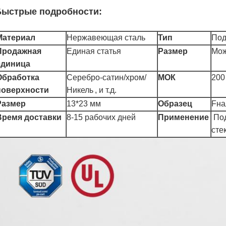
Быстрые подробности:
Материал
Нержавеющая сталь
Тип
Под
Продажная
Единая статья
Размер
Мож
единица
Обработка
Серебро-сатин/хром/
МОК
200
поверхности
Никель
, и т.д.
Размер
13*23 мм
Образец
F
на
Время доставки
8-15 рабочих дней
Применение
По
сте