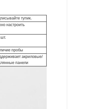
писывайте тупик.
но настроить
 шт.
личие пробы
ддерживает акриловые/
клянные панели