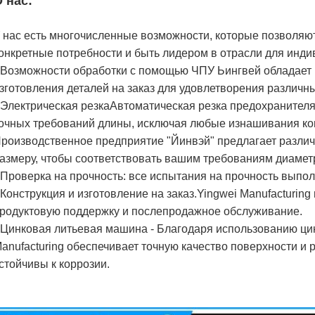
 нас:
 нас есть многочисленные возможности, которые позволяю
онкретные потребности и быть лидером в отрасли для инд
 Возможности обработки с помощью ЧПУ Ьингвей обладает
зготовления деталей на заказ для удовлетворения различн
 Электрическая резкаАвтоматическая резка предохранителя
очных требований длины, исключая любые изнашивания ко
роизводственное предприятие "Йинвэй" предлагает разл
азмеру, чтобы соответствовать вашим требованиям диамет
 Проверка на прочность: все испытания на прочность выпо
 Конструкция и изготовление на заказ.Yingwei Manufacturin
родуктовую поддержку и послепродажное обслуживание.
 Цинковая литьевая машина - Благодаря использованию ц
anufacturing обеспечивает точную качество поверхности и
стойчивы к коррозии.