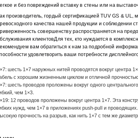
егкое и без повреждений вставку в стены или на выставо
ак производитель, гордый сертификацией TUV GS & UL, 
ревосходного качества нашей продукции и соблюдении с
риверженность совершенству распространяется на пред
бслуживания клиентовДля тех, кто нуждается в комплекс
екомендуем вам обратиться к нам за подробной информа
пособности удовлетворить ваши потребности дисплейног
×7: шесть 1×7 наружных нитей проводятся вокруг центра 1×
абель с хорошим жизненным циклом и отличной прочностью
×7: шесть проводов проложены вокруг одного центрального
ибкий, чем 1×3.
×19: 12 проводов проложены вокруг центра 1×7. Эта констр
ибких нужд, чем 1×7 в приложениях push-pull и проводящих
ысокую прочность на разрыв, как нить 1×7 с тем же диамет