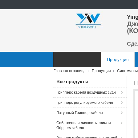
Ying
Дж
(КО
Сде
Главная страница
Продукция
Главная страница
Продукция
Система см
Отправить запрос
Все продукты
П
Грипперс кабеля воздушных судн
Грипперс регулируемого кабеля
Латунный Гриппер кабеля
Собственная личность сжимая
Grippers кабеля