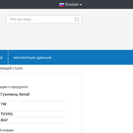
Russian
search
ва
контактные данные
веющей стали
ция о продукте:
Гуанчжоу, Китай
YW
TUV/UL
Ж47
Условия: