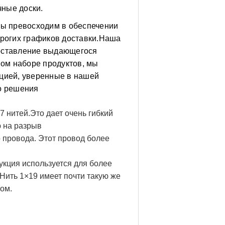
чные доски.
мы превосходим в обеспечении
трогих графиков доставки.Наша
оставление выдающегося
ном наборе продуктов, мы
цией, уверенные в нашей
о решения
7 нитей.Это дает очень гибкий
 на разрыв
 провода. Этот провод более
укция используется для более
.Нить 1×19 имеет почти такую же
ром.