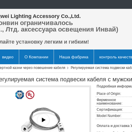
wei Lighting Accessory Co.,Ltd.
онвин ограничивалось
., Лтд. аксессуара освещения Инвай)
лайте установку легким и гибким!
видео
О Компании
Наша фабрика
контроль качест
ертной казни через повешение кабеля
Регулируемая система подвески каб
егулируемая система подвески кабеля с мужск
Подробная информа
Place of Origin:
Фирменное
наименование:
Сертификация:
Model Number:
Оплата и доставка 