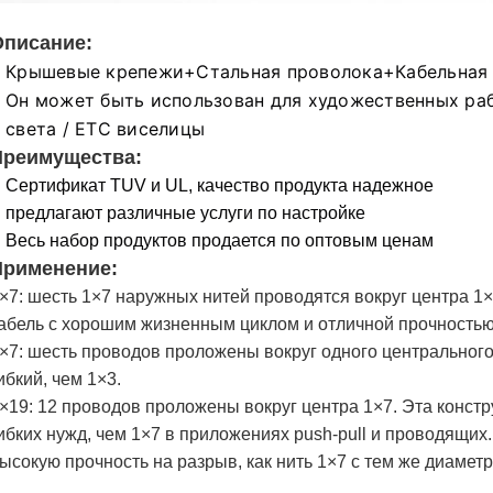
Описание:
Крышевые крепежи+Стальная проволока+Кабельная 
Он может быть использован для художественных рабо
света / ETC виселицы
Преимущества:
Сертификат TUV и UL, качество продукта надежное
предлагают различные услуги по настройке
Весь набор продуктов продается по оптовым ценам
Применение
:
×7: шесть 1×7 наружных нитей проводятся вокруг центра 1×
абель с хорошим жизненным циклом и отличной прочностью
×7: шесть проводов проложены вокруг одного центрального
ибкий, чем 1×3.
×19: 12 проводов проложены вокруг центра 1×7. Эта констр
ибких нужд, чем 1×7 в приложениях push-pull и проводящих
ысокую прочность на разрыв, как нить 1×7 с тем же диамет