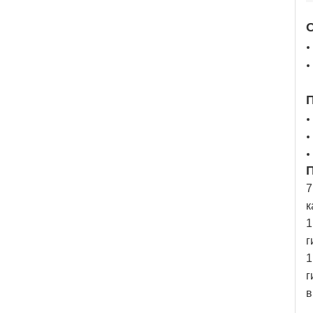
7
к
1
г
1
г
в