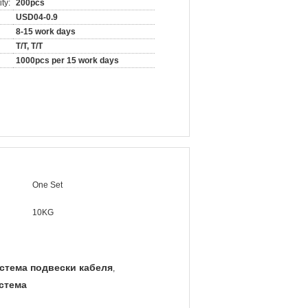
ty:
200pcs
USD04-0.9
8-15 work days
T/T, T/T
1000pcs per 15 work days
One Set
10KG
стема подвески кабеля
,
стема