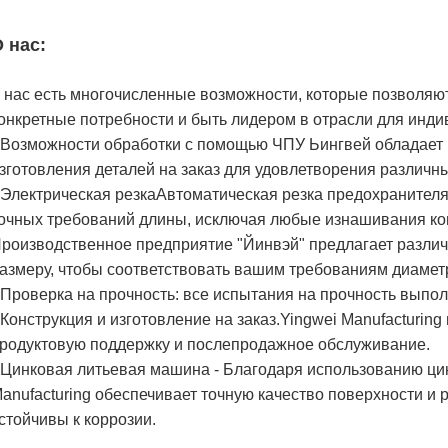
 нас:
 нас есть многочисленные возможности, которые позволяю
онкретные потребности и быть лидером в отрасли для инд
 Возможности обработки с помощью ЧПУ Ьингвей обладает
зготовления деталей на заказ для удовлетворения различн
 Электрическая резкаАвтоматическая резка предохранителя
очных требований длины, исключая любые изнашивания ко
роизводственное предприятие "Йинвэй" предлагает разл
азмеру, чтобы соответствовать вашим требованиям диамет
 Проверка на прочность: все испытания на прочность выпо
 Конструкция и изготовление на заказ.Yingwei Manufacturin
родуктовую поддержку и послепродажное обслуживание.
 Цинковая литьевая машина - Благодаря использованию ц
anufacturing обеспечивает точную качество поверхности и
стойчивы к коррозии.