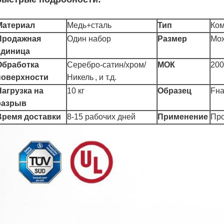
Материал
Медь+сталь
Тип
Ком
Продажная
Один набор
Размер
Мож
единица
Обработка
Серебро-сатин/хром/
МОК
200
поверхности
Никель
, и т.д.
Нагрузка на
10 кг
Образец
F
н
разрыв
Время доставки
8-15 рабочих дней
Применение
Про