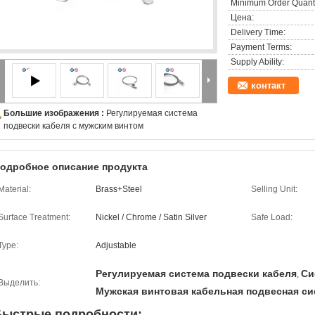
Minimum Order Quanti
Цена:
Delivery Time:
Payment Terms:
Supply Ability:
контакт
Большие изображения :
Регулируемая система
подвески кабеля с мужским винтом
одробное описание продукта
Material:
Brass+Steel
Selling Unit:
Surface Treatment:
Nickel / Chrome / Satin Silver
Safe Load:
Type:
Adjustable
Регулируемая система подвески кабеля
Си
,
Выделить:
Мужская винтовая кабельная подвесная си
Быстрые подробности: