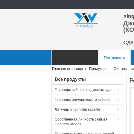
Ying
Дж
(КО
Сде
Главная страница
Продукция
Главная страница
Продукция
Система см
Отправить запрос
Все продукты
Р
Грипперс кабеля воздушных судн
Грипперс регулируемого кабеля
Латунный Гриппер кабеля
Собственная личность сжимая
Grippers кабеля