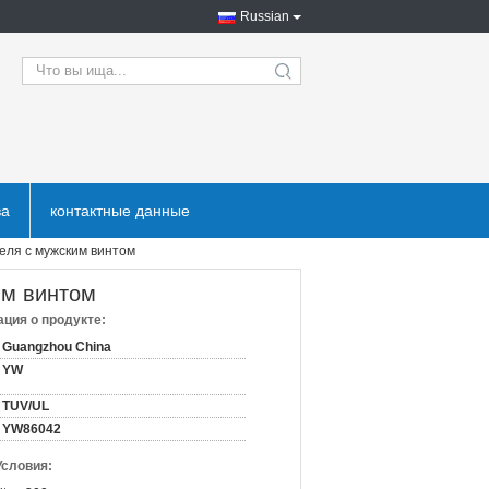
Russian
search
ва
контактные данные
еля с мужским винтом
им винтом
ция о продукте:
Guangzhou China
YW
TUV/UL
YW86042
Условия: