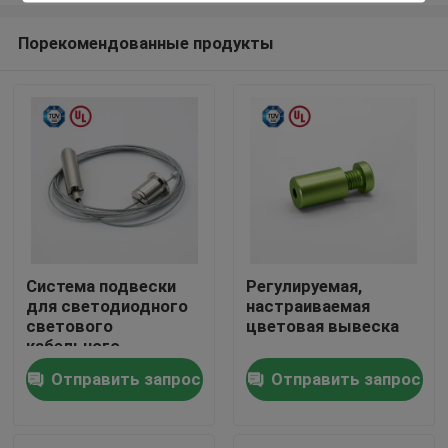
Порекомендованные продукты
Система подвески
Регулируемая,
для светодиодного
настраиваемая
Дом
светового
цветовая вывеска
кабельного
захватчика с
Отправить запрос
Отправить запрос
Продукты
мужским винтом
Ролики