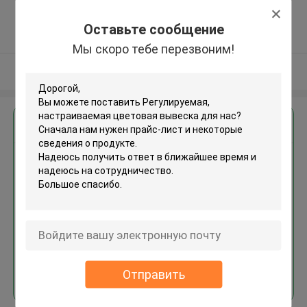
Guangdong, China ,КИТАЙ
5.0
Оставьте сообщение
Подтверженный
Мы скоро тебе перезвоним!
поставщик
Осмотрите больше
Получить лучшую цену для
Регулируемая, настраиваемая
цветовая вывеска
Продолжать
Отправить