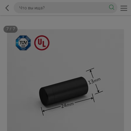
7
/
7