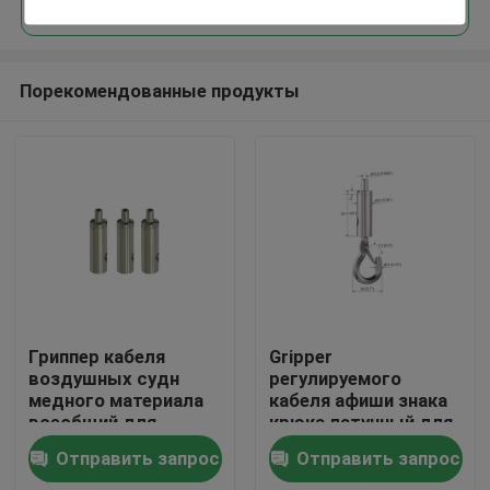
Порекомендованные продукты
Дом
Гриппер кабеля
Gripper
воздушных судн
регулируемого
медного материала
кабеля афиши знака
Продукты
всеобщий для
крюка латунный для
провода ИХ-86072
вися системы
Отправить запрос
Отправить запрос
1.5мм
Ролики