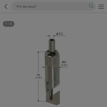
1
/
6