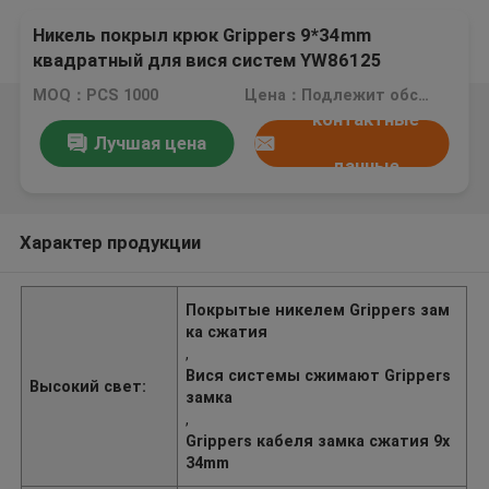
Никель покрыл крюк Grippers 9*34mm
квадратный для вися систем YW86125
MOQ：PCS 1000
Цена：Подлежит обсуждению
контактные
Лучшая цена
данные
Характер продукции
Покрытые никелем Grippers зам
ка сжатия
,
Вися системы сжимают Grippers
Высокий свет:
замка
,
Grippers кабеля замка сжатия 9x
34mm