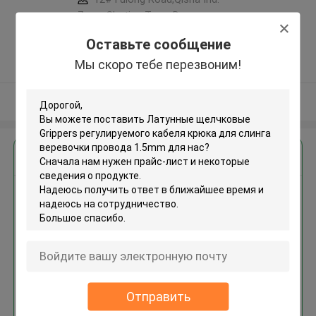
Zone, Shatian Town,Dongguan,
Guangdong, China ,КИТАЙ
Оставьте сообщение
5.0
Мы скоро тебе перезвоним!
Подтверженный
поставщик
Осмотрите больше
Получить лучшую цену для
Латунные щелчковые Grippers
регулируемого кабеля крюка
для слинга веревочки провода
1.5mm
Отправить
Продолжать