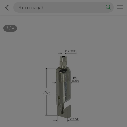
3
/
4