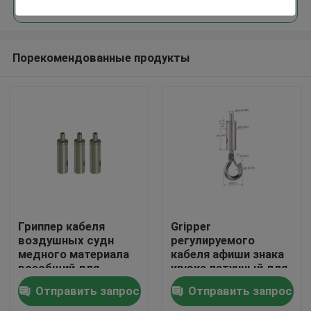
Порекомендованные продукты
Дом
Гриппер кабеля
Gripper
воздушных судн
регулируемого
медного материала
кабеля афиши знака
Продукты
всеобщий для
крюка латунный для
провода ИХ-86072
вися системы
Отправить запрос
Отправить запрос
1.5мм
Ролики