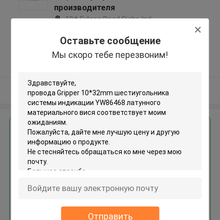
производителя
12# Fulong Road,Qisha Ind.
Zone, Shatian Town,Dongguan,
Оставьте сообщение
Guangdong, China ,КИТАЙ
Мы скоро тебе перезвоним!
5.0
Подтверженный
поставщик
Осмотрите больше
Получить лучшую цену для
провода Gripper 10*32mm
шестиугольника системы
индикации YW86468 латунного
материального вися
Отправить