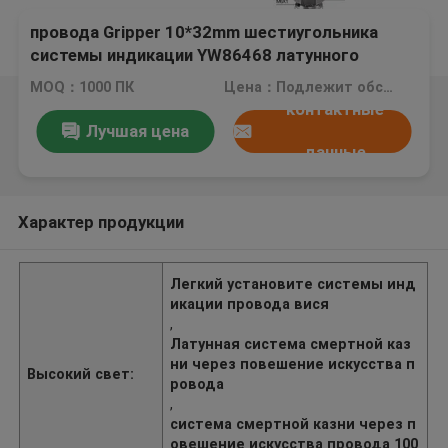
провода Gripper 10*32mm шестиугольника
системы индикации YW86468 латунного
материального вися
MOQ：1000 ПК
Цена：Подлежит обсуждению
контактные
Лучшая цена
данные
Характер продукции
Легкий установите системы инд
икации провода вися
,
Латунная система смертной каз
ни через повешение искусства п
Высокий свет:
ровода
,
система смертной казни через п
овешение искусства провода 100