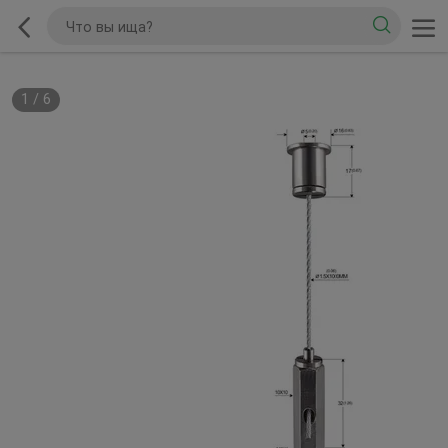
1
/
6