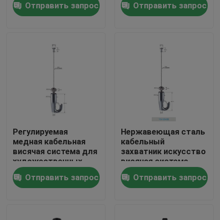
Отправить запрос
Отправить запрос
дисплея
О нас
Путешествие фабрики
Проверка качества
Свяжитесь мы
Регулируемая
Нержавеющая сталь
медная кабельная
кабельный
висячая система для
захватник искусство
Спросите цитату
художественных
висячая система
экспозиций
регулируемая
Отправить запрос
Отправить запрос
включает в себя
высота 50 фунтов
Грипперс кабеля воздушных судн
оборудование
весовой
вместимости
Грипперс регулируемого кабеля