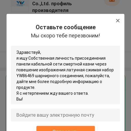
Co.,Ltd. профиль
производителя
12# Fulong Road,Qisha Ind.
Zone, Shatian Town,Dongguan,
Оставьте сообщение
Guangdong, China ,КИТАЙ
Мы скоро тебе перезвоним!
5.0
Подтверженный
поставщик
Осмотрите больше
Получить лучшую цену для
Собственная личность
присоединения панели
кабельной сети смертной
казни через повешение
изображения латунная сжимая