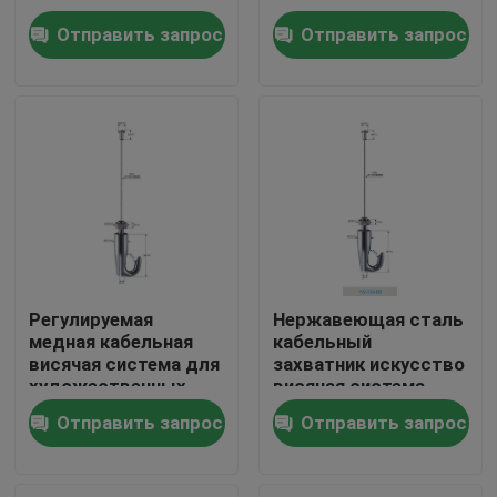
искусства висящего
светильника
Отправить запрос
Отправить запрос
дисплея
О нас
Путешествие фабрики
Проверка качества
Свяжитесь мы
Регулируемая
Нержавеющая сталь
медная кабельная
кабельный
Спросите цитату
висячая система для
захватник искусство
художественных
висячая система
экспозиций
регулируемая
Грипперс кабеля воздушных судн
Отправить запрос
Отправить запрос
включает в себя
высота 50 фунтов
оборудование
весовой
вместимости
Грипперс регулируемого кабеля