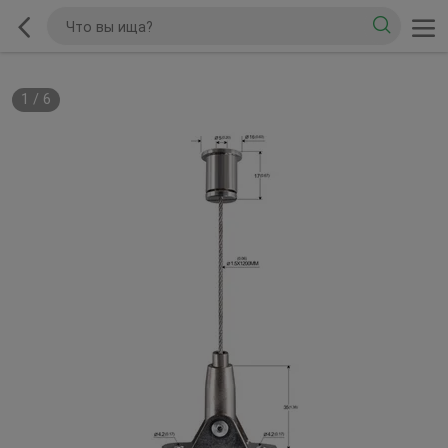
1
/
6