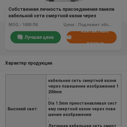
Собственная личность присоединения панели
кабельной сети смертной казни через
повешение изображения латунная сжимая
MOQ：1000 ПК
Цена：Подлежит обсуждению
набор YW86469 шарнирного соединения
контактные
Лучшая цена
данные
Характер продукции
кабельная сеть смертной казни
через повешение изображения 1
200mm
,
Dia 1.5mm приостанавливал сист
Высокий свет:
ему смертной казни через пове
шение изображения
,
Латунная кабельная сеть смерт