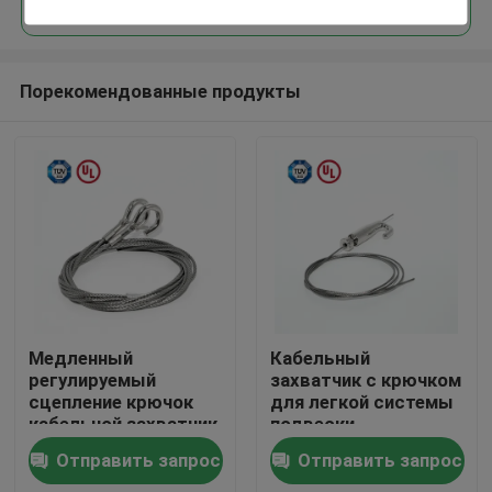
Порекомендованные продукты
Дом
Медленный
Кабельный
регулируемый
захватчик с крючком
сцепление крючок
для легкой системы
Продукты
кабельной захватчик
подвески
подвесной комплект
Отправить запрос
Отправить запрос
для краски
Ролики
виселицы