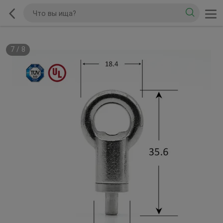
7
/
8