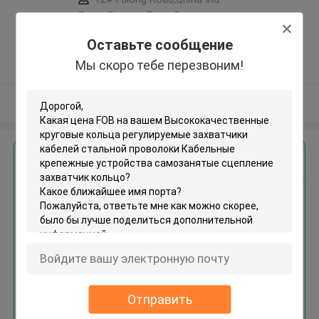
Zone, Shatian Town,Dongguan,
Guangdong, China ,КИТАЙ
Оставьте сообщение
5.0
Мы скоро тебе перезвоним!
Подтверженный
поставщик
Осмотрите больше
Получить лучшую цену для
Высококачественные
круговые кольца
регулируемые захватчики
кабелей стальной проволоки
Кабельные крепежные
устройства самозанятые
сцепление захватчик кольцо
Отправить
Продолжать