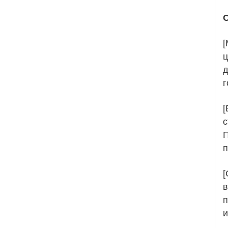
О
[
ц
д
г
[
с
П
п
[
в
п
и