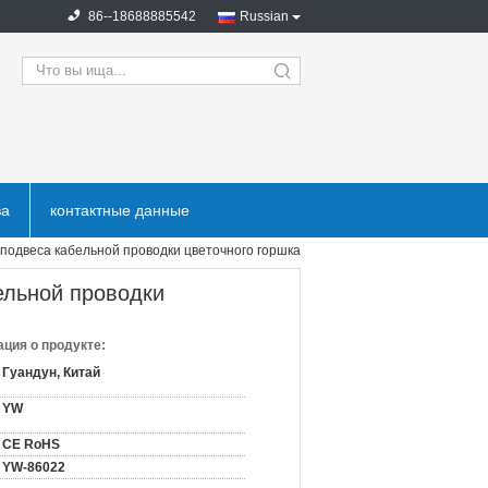
86--18688885542
Russian
search
ва
контактные данные
подвеса кабельной проводки цветочного горшка
ельной проводки
ция о продукте:
Гуандун, Китай
YW
CE RoHS
YW-86022