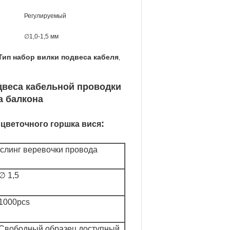
Регулируемый
∅1,0-1,5 мм
Тип набор вилки подвеса кабеля
,
двеса кабельной проводки
а балкона
:
 цветочного горшка вися
слинг веревочки провода
∅ 1,5
1000pcs
Свободный
образец доступный