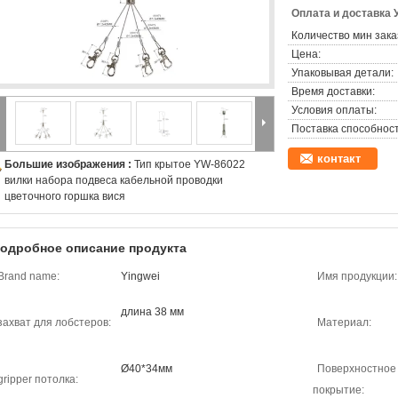
Оплата и доставка 
Количество мин зака
Цена:
Упаковывая детали:
Время доставки:
Условия оплаты:
Поставка способност
контакт
Большие изображения :
Тип крытое YW-86022
вилки набора подвеса кабельной проводки
цветочного горшка вися
одробное описание продукта
Brand name:
Yingwei
Имя продукции:
длина 38 мм
захват для лобстеров:
Материал:
Ø40*34мм
Поверхностное
gripper потолка:
покрытие: