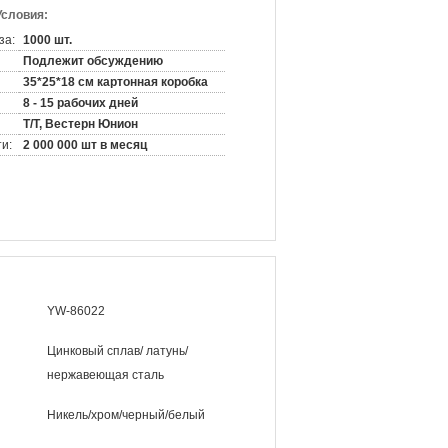
Условия:
за:
1000 шт.
Подлежит обсуждению
35*25*18 см картонная коробка
8 - 15 рабочих дней
Т/Т, Вестерн Юнион
и:
2 000 000 шт в месяц
YW-86022
Цинковый сплав/ латунь/
нержавеющая сталь
Никель/хром/черный/белый