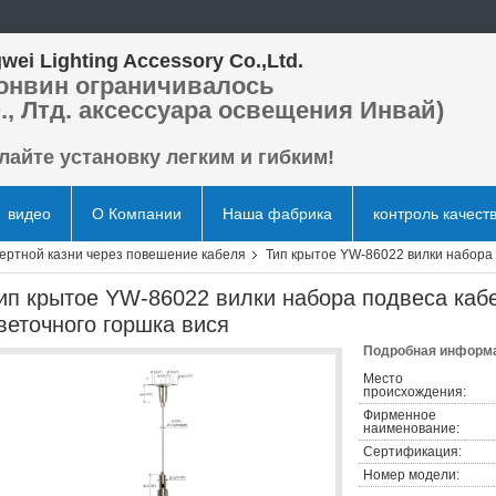
wei Lighting Accessory Co.,Ltd.
онвин ограничивалось
., Лтд. аксессуара освещения Инвай)
лайте установку легким и гибким!
видео
О Компании
Наша фабрика
контроль качест
ертной казни через повешение кабеля
Тип крытое YW-86022 вилки набора 
ип крытое YW-86022 вилки набора подвеса каб
веточного горшка вися
Подробная информа
Место
происхождения:
Фирменное
наименование:
Сертификация:
Номер модели: