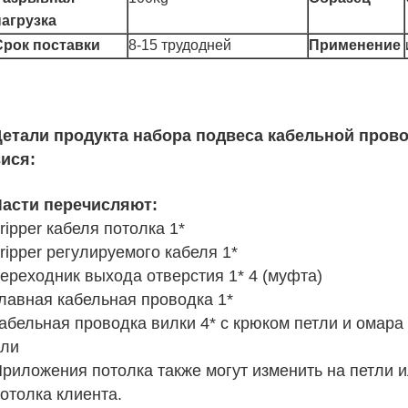
нагрузка
Срок поставки
8-15 трудодней
Применение
Детали продукта
набора подвеса кабельной прово
вися
:
Части перечисляют:
ripper кабеля потолка 1*
ripper регулируемого кабеля 1*
ереходник выхода отверстия 1* 4 (муфта)
лавная кабельная проводка 1*
абельная проводка вилки 4* с крюком петли и омара
или
риложения потолка также могут изменить на петли и
отолка клиента.