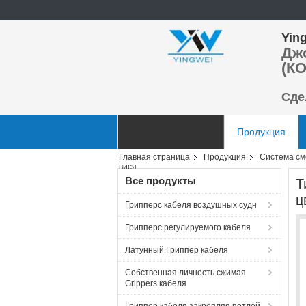
Ying
Дж
(КО
Сде
Главная страница
Продукция
Главная страница
Продукция
Система см
Отправить запрос
вися
Все продукты
Т
ц
Грипперс кабеля воздушных судн
Грипперс регулируемого кабеля
Латунный Гриппер кабеля
Собственная личность сжимая
Grippers кабеля