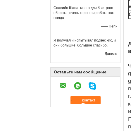
Спасибо Шана, много для быстрого
оборота, очень хорошая работа как
всегда.
—— Henk
Я получал и испытывал подвес кис, и
они большие, большое спасибо.
—— Данило
Оставьте нам сообщение
g
g
п
г
к
П
п