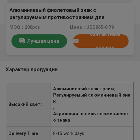
Алюминиевый фиолетовый знак с
регулируемым противостоянием для
акриловой панели / травы
MOQ：200pcs
Цена：USD065-0.79
контактные
Лучшая цена
данные
Характер продукции
Алюминиевый знак травы
,
Регулируемый алюминиевый зна
к
Высокий свет:
,
Акриловая панель алюминиевог
о знака
Delivery Time
8-15 work days