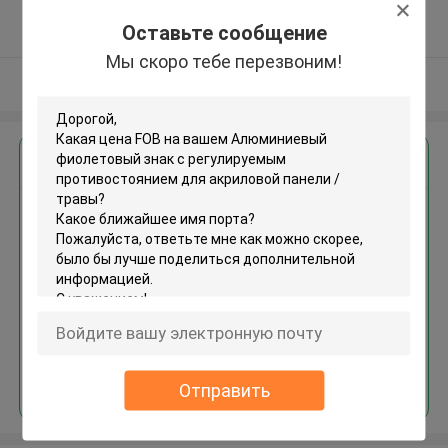
5.0
Оставьте сообщение
Подтверженный
поставщик
Мы скоро тебе перезвоним!
Осмотрите больше
Получить лучшую цену для
Алюминиевый фиолетовый
знак с регулируемым
противостоянием для
акриловой панели / травы
MOQ： 200pcs
Продолжать
Отправить