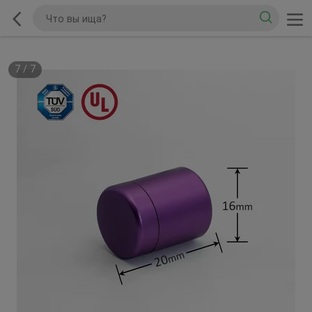
7
/
7