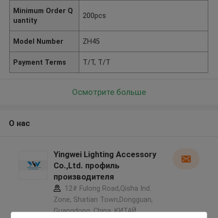
Minimum Order Q
200pcs
uantity
Model Number
ZH45
Payment Terms
T/T, T/T
Осмотрите больше
О нас
Yingwei Lighting Accessory
Co.,Ltd. профиль
производителя
12# Fulong Road,Qisha Ind.
Zone, Shatian Town,Dongguan,
Guangdong, China ,КИТАЙ